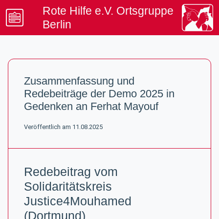
Rote Hilfe e.V. Ortsgruppe
Berlin
Beratung & Kontakt
Artikel & Termine
Zusammenfassung und
Spenden & Mitgliedschaft
Redebeiträge der Demo 2025 in
Unterstützung & Rechtsinfo
Gedenken an Ferhat Mayouf
Veröffentlich am 11.08.2025
Redebeitrag vom
Solidaritätskreis
Justice4Mouhamed
(Dortmund)