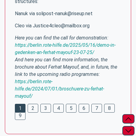
structures:
Nanuk via solipost-nanuk@riseup.net
Cleo via Justice4cleo@mailbox.org
Here you can find the call for demonstration:
https://berlin.rote-hilfe.de/2025/05/16/demo-in-
gedenken-an-ferhat-mayouf-23-07-25/
And here you can find more information, the
brochure about Ferhat Mayouf, and, in future, the
link to the upcoming radio programmes:
https://berlin.rote-
hilfe.de/2024/07/01/broschuere-zu-ferhat-
mayouf/
1
2
3
4
5
6
7
8
9