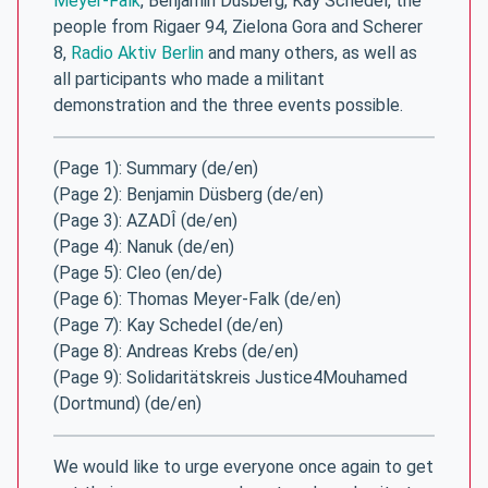
Meyer-Falk
, Benjamin Düsberg, Kay Schedel, the
people from Rigaer 94, Zielona Gora and Scherer
8,
Radio Aktiv Berlin
and many others, as well as
all participants who made a militant
demonstration and the three events possible.
(Page 1): Summary (de/en)
(Page 2): Benjamin Düsberg (de/en)
(Page 3): AZADÎ (de/en)
(Page 4): Nanuk (de/en)
(Page 5): Cleo (en/de)
(Page 6): Thomas Meyer-Falk (de/en)
(Page 7): Kay Schedel (de/en)
(Page 8): Andreas Krebs (de/en)
(Page 9): Solidaritätskreis Justice4Mouhamed
(Dortmund) (de/en)
We would like to urge everyone once again to get