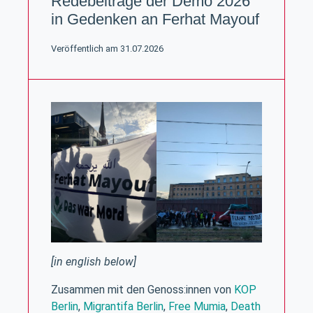
Redebeiträge der Demo 2026
dauern, bis wir antworten.
in Gedenken an Ferhat Mayouf
Veröffentlich am 31.07.2026
[in english below]
Zusammen mit den Genoss:innen von
KOP
Berlin
,
Migrantifa Berlin
,
Free Mumia
,
Death