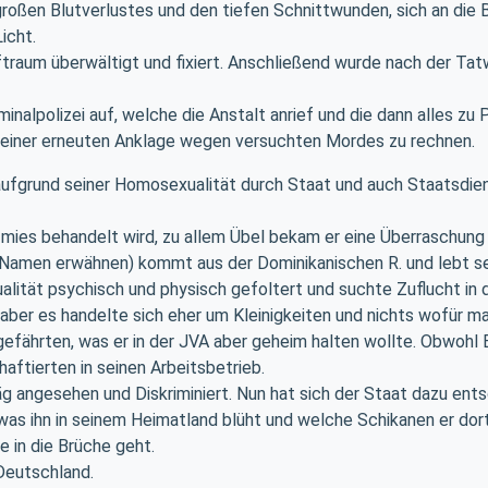
oßen Blutverlustes und den tiefen Schnittwunden, sich an die 
icht.
ftraum überwältigt und fixiert. Anschließend wurde nach der Ta
nalpolizei auf, welche die Anstalt anrief und die dann alles zu 
it einer erneuten Anklage wegen versuchten Mordes zu rechnen.
r aufgrund seiner Homosexualität durch Staat und auch Staatsdie
ies behandelt wird, zu allem Übel bekam er eine Überraschung 
en Namen erwähnen) kommt aus der Dominikanischen R. und lebt se
ität psychisch und physisch gefoltert und suchte Zuflucht in 
g, aber es handelte sich eher um Kleinigkeiten und nichts wofür
sgefährten, was er in der JVA aber geheim halten wollte. Obwoh
aftierten in seinen Arbeitsbetrieb.
äg angesehen und Diskriminiert. Nun hat sich der Staat dazu ent
as ihn in seinem Heimatland blüht und welche Schikanen er dort 
e in die Brüche geht.
Deutschland.