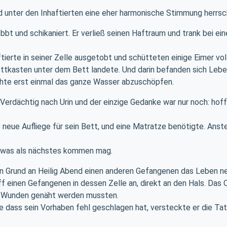
d unter den Inhaftierten eine eher harmonische Stimmung herrscht
t und schikaniert. Er verließ seinen Haftraum und trank bei e
ierte in seiner Zelle ausgetobt und schütteten einige Eimer voll
ettkasten unter dem Bett landete. Und darin befanden sich Lebe
chte erst einmal das ganze Wasser abzuschöpfen.
Verdächtig nach Urin und der einzige Gedanke war nur noch: hoff
 neue Aufliege für sein Bett, und eine Matratze benötigte. Anst
t was als nächstes kommen mag.
hen Grund an Heilig Abend einen anderen Gefangenen das Leben 
ff einen Gefangenen in dessen Zelle an, direkt an den Hals. Das
ie Wunden genäht werden mussten.
te dass sein Vorhaben fehl geschlagen hat, versteckte er die Ta