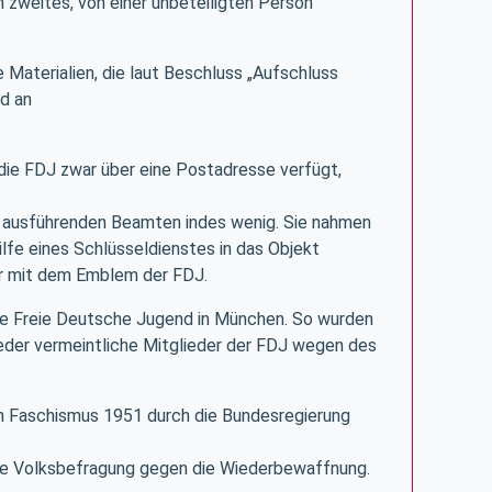
 zweites, von einer unbeteiligten Person
 Materialien, die laut Beschluss „Aufschluss
nd an
die FDJ zwar über eine Postadresse verfügt,
e ausführenden Beamten indes wenig. Sie nahmen
lfe eines Schlüsseldienstes in das Objekt
er mit dem Emblem der FDJ.
die Freie Deutsche Jugend in München. So wurden
eder vermeintliche Mitglieder der FDJ wegen des
en Faschismus 1951 durch die Bundesregierung
rte Volksbefragung gegen die Wiederbewaffnung.