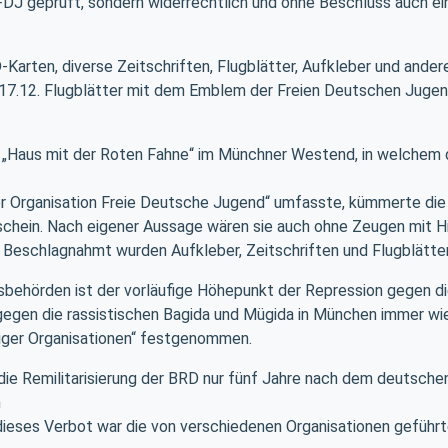
FDJ geprüft, sondern widerrechtlich und ohne Beschluss auch ein
arten, diverse Zeitschriften, Flugblätter, Aufkleber und andere
nd 17.12. Flugblätter mit dem Emblem der Freien Deutschen Juge
 „Haus mit der Roten Fahne“ im Münchner Westend, in welchem 
er Organisation Freie Deutsche Jugend“ umfasste, kümmerte di
schein. Nach eigener Aussage wären sie auch ohne Zeugen mit Hi
. Beschlagnahmt wurden Aufkleber, Zeitschriften und Flugblätt
nsbehörden ist der vorläufige Höhepunkt der Repression gegen 
egen die rassistischen Bagida und Mügida in München immer wi
iger Organisationen“ festgenommen.
ie Remilitarisierung der BRD nur fünf Jahre nach dem deutsch
n
dieses Verbot war die von verschiedenen Organisationen gefüh