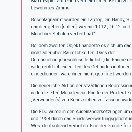
Blatt Papier auf einen vermeintlichen Bezug zur 
bewohntes Zimmer.
Beschlagnahmt wurden ein Laptop, ein Handy, SD-K
darüber geben [sollen], wer am 10.12., 16.12. u
Münchner Schulen verteilt hat“.
Bei dem zweiten Objekt handelte es sich um das
nicht aber über Räumlichkeiten. Dass der
Durchsuchungsbeschluss lediglich „die Räume d
widerrechtlich einen Teil des Gebäudes in Augen
eingedrungen, wäre ihnen nicht geöffnet worden
Die neuerliche Aktion der staatlichen Repressio
in den letzten Monaten am Rande der Proteste g
„Verwenden[s] von Kennzeichen verfassungswidr
Die FDJ wurde in den Auseinandersetzungen um d
und 1954 durch das Bundesverwaltungsgericht i
Westdeutschland verboten. Eine der Gründe für 